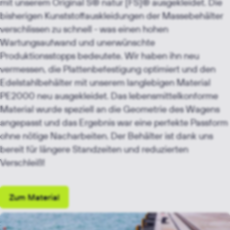
mit unserem Original S® natur [FS]® ausgekleidet. Die
bisherigen Kunststoffauskleidungen der Massebehälter
verschlissen zu schnell - was einen hohen
Wartungsaufwand und unerwünschte
Produktionsstopps bedeutete. Wir haben ihn neu
vermessen, die Plattenbefestigung optimiert und den
Edelstahlbehälter mit unserem langlebigen Material
PE2000 neu ausgekleidet. Das lebensmittelkonforme
Material wurde speziell an die Geometrie des Wagens
angepasst und das Ergebnis war eine perfekte Passform
ohne nötige Nacharbeiten. Der Behälter ist dank uns
bereit für längere Standzeiten und reduzierten
Verschleiß!
Zum Material