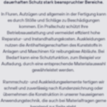
dauerhaften Schutz stark beanspruchter Bereiche.
In Fluren, Aufzügen und allgemein in der Fertigung kann
es durch Stöße und Schläge zu Beschädigungen
kommen. Ein Prallschutz schützt Ihre
Betriebsausstattung und vermeidet effizient hohe
Reparatur- und Instandhaltungskosten. Auskleidungen
nutzen die Antihafteigenschaften des Kunststoffs in
Anlagen und Maschinen für reibungslose Abläufe. Bei
Bedarf kann eine Schutzfunktion, zum Beispiel vor
Aufladung, durch eine entsprechende Materialauswahl
gewährleistet werden.
Rammschutz- und Auskleidungselemente fertigen wir
schnell und zuverlässig nach Kundenzeichnung oder
übernehmen die Konstruktion in unserer hauseigenen
Anwendungstechnik, die auch bei Materialfragen gerne
beratend zur Seite steht.