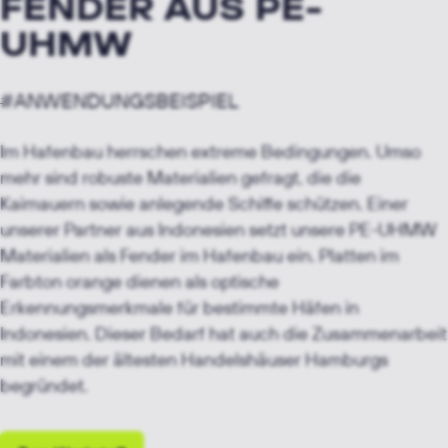
FENDER AUS PE-
UHMW
#ANWENDUNGSBEISPIEL
Im Hafenbau herrschen extreme Bedingungen. Umso
mehr sind robuste Materialien gefragt, die die
Kaimauern sowie anlegende Schiffe schützen. Einer
unserer Partner aus Indonesien setzt unsere PE-UHMW
Materialien als Fender im Hafenbau ein. Platten im
Farbton orange dienen als optische
Erkennungsmerkmale für bestimmte Häfen in
Indonesien. Dieser Bedarf hat auch die Zusammenarbeit
mit einem der ältesten Handelshäuser Hamburgs
begründet.