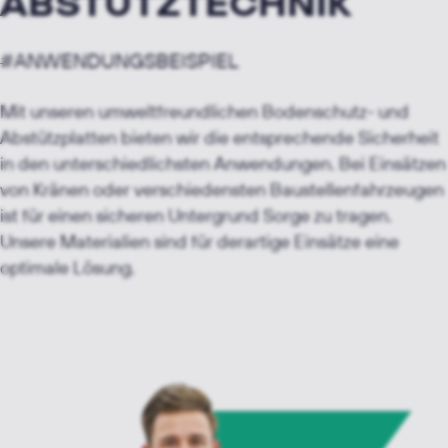
ABSTÜTZTECHNIK
#ANWENDUNGSBEISPIEL
Mit unseren umweltfreundlichen Bodenschutz- und
Abstützplatten bieten wir die entsprechende Sicherheit
in den unterschiedlichsten Anwendungen. Bei Einsätzen
von Kränen oder verschiedensten Baustellenfahrzeugen
ist für einen sicheren Untergrund Sorge zu tragen.
Unsere Materialien sind für derartige Einsätze eine
optimale Lösung.