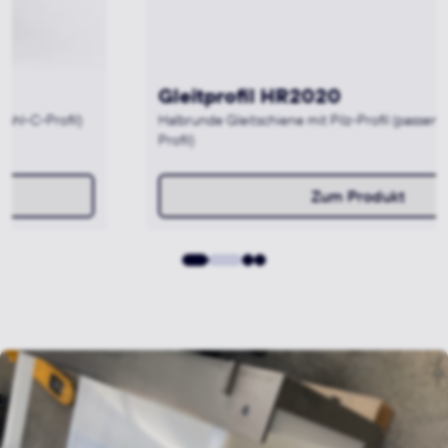
Gleitprofil HR2020
Halbrunde Gleitschiene mit Pilz-Profil (passend für Stahl-C-
Profil)
Zum Produkt