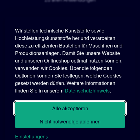
Wir stellen technische Kunststoffe sowie
Hochleistungskunststoffe her und verarbeiten
diese zu effizienten Bauteilen für Maschinen und
Murtfeldt
Produktionsanlagen. Damit Sie unsere Website
und unseren Onlineshop optimal nutzen können,
Telefon:
+49 231 2 06 09-0
verwenden wir Cookies. Über die folgenden
Optionen können Sie festlegen, welche Cookies
Telefax:
+49 231 25 10 21
gesetzt werden dürfen. Weitere Informationen
E-Mail:
info@murtfeldt.de
finden Sie in unserem
Datenschutzhinweis
.
Öffnungszeiten:
Mo. - Do. 07:30 - 17:00 Uhr • Fr. 07:30 - 16:00 Uhr
Alle akzeptieren
Nicht notwendige ablehnen
Einstellungen