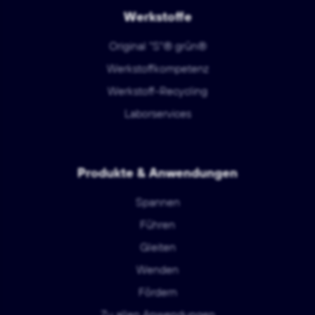
Werkstoffe
Original "S"® grün®
Werkstoffkompetenz
Werkstoff-Recycling
Laborservices
Produkte & Anwendungen
Spannen
Führen
Gleiten
Wenden
Fördern
Zu allen Anwendungen