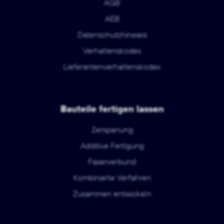
AGB
AEB
Datenschutzhinweis
Verhaltenskodex
Lieferantenverhaltenskodex
Bauteile fertigen lassen
Zerspanung
Additive Fertigung
Faserverbund
Kombinierte Verfahren
Zusammen entwickeln