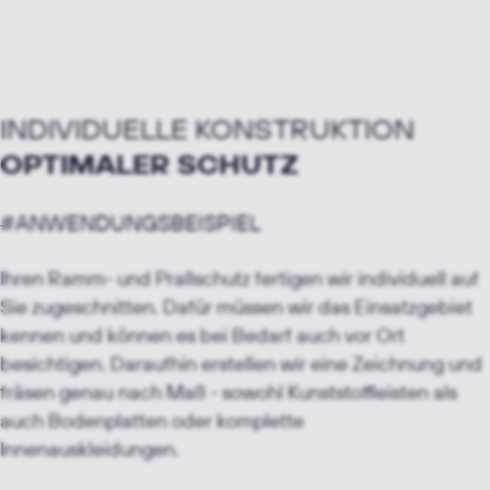
INDIVIDUELLE KONSTRUKTION
OPTIMALER SCHUTZ
#ANWENDUNGSBEISPIEL
Ihren Ramm- und Prallschutz fertigen wir individuell auf
Sie zugeschnitten. Dafür müssen wir das Einsatzgebiet
kennen und können es bei Bedarf auch vor Ort
besichtigen. Daraufhin erstellen wir eine Zeichnung und
fräsen genau nach Maß - sowohl Kunststoffleisten als
auch Bodenplatten oder komplette
Innenauskleidungen.