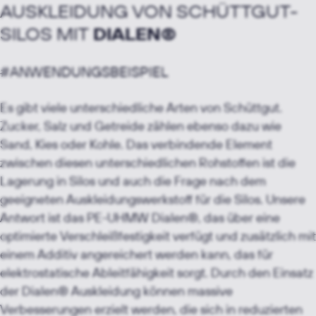
AUSKLEIDUNG VON SCHÜTTGUT-
SILOS
MIT
DIALEN®
#ANWENDUNGSBEISPIEL
Es gibt viele unterschiedliche Arten von Schüttgut.
Zucker, Salz und Getreide zählen ebenso dazu wie
Sand, Kies oder Kohle. Das verbindende Element
zwischen diesen unterschiedlichen Rohstoffen ist die
Lagerung in Silos und auch die Frage nach dem
geeigneten Auskleidungswerkstoff für die Silos. Unsere
Antwort ist das PE-UHMW Dialen®, das über eine
optimierte Verschleißfestigkeit verfügt und zusätzlich mit
einem Additiv angereichert werden kann, das für
elektrostatische Ableitfähigkeit sorgt. Durch den Einsatz
der Dialen® Auskleidung können massive
Verbesserungen erzielt werden, die sich in reduzierten