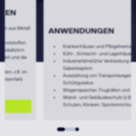
ANWENDUNGEN
Krankenhäuser und Pflegeheime
Kühl-, Schlacht- und Lagerhäuser
Industriefahrstühle Verkleidung von
Gabelstaplern
Ausstattung von Transportwagen und
Schüttgutsilos
Wagenspeicher; Flughäfen und Bahnhöfe
Wand- und Gebäudeschutz (z.B. Ladenbau,
Schulen, Kliniken, Sporteinrichtungen)