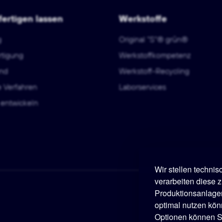
fertigen lassen
Werkstoffe
g
Original "S"® grün®
rtigung
Werkstoffkompetenz
nd
Werkstoff-Recycling
e Verfahren
Laborservices
entwickeln
Wir stellen techni
verarbeiten diese z
Produktionsanlage
optimal nutzen kön
Optionen können Si