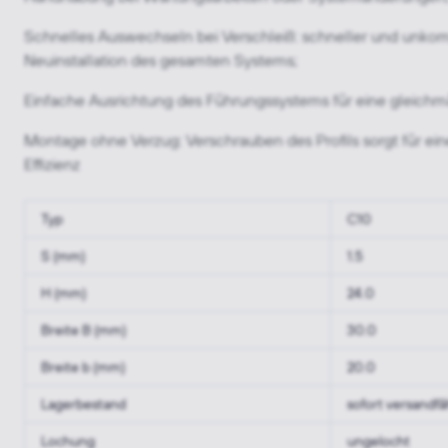
Schnelles Auswechseln bei Verschleiß: schneller und unkomp
Neuinstallation des gesamten Systems;
Einfache Ausrichtung des Führungssystems für eine gleichm
Montage ohne Verzug: Verschrauben des Profils sorgt für e
Effizienz
Typ
C10
S (mm)
1.5
H (mm)
24.0
Breite B (mm)
30.0
Breite b (mm)
20.0
Lagerbestand
sofort versandfä
Lochung
ungelocht