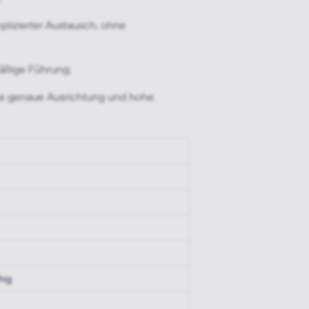
lizierter Austausch, ohne
äßige Führung;
ine genaue Ausrichtung und hohe
hig