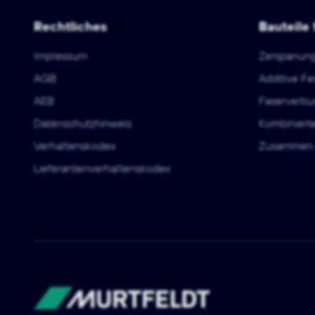
Rechtliches
Bauteile 
Impressum
Zerspanun
AGB
Additive Fe
AEB
Faserverbu
Datenschutzhinweis
Kombiniert
Verhaltenskodex
Zusammen 
Lieferantenverhaltenskodex
Murtfeldt