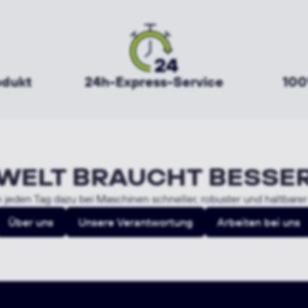
odukt
24h-Express-Service
100
 WELT BRAUCHT BESSE
 jeden Tag dazu bei Maschinen schneller, robuster und haltbare
Über uns
Unsere Verantwortung
Arbeiten bei uns