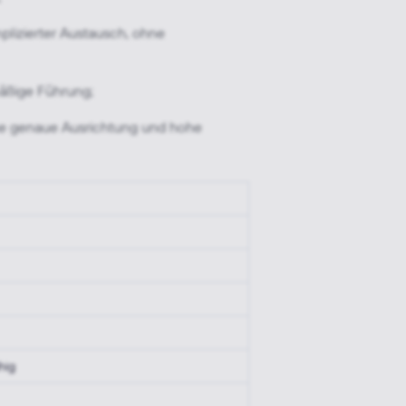
lizierter Austausch, ohne
äßige Führung;
ine genaue Ausrichtung und hohe
hig