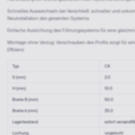
Schnelles Auswechseln bei Verschleiß: schneller und unkomp
Neuinstallation des gesamten Systems;
Einfache Ausrichtung des Führungssystems für eine gleichm
Montage ohne Verzug: Verschrauben des Profils sorgt für e
Effizienz
Typ
C4
S (mm)
2.0
H (mm)
10.0
Breite B (mm)
50.0
Breite b (mm)
35.0
Lagerbestand
sofort versandfä
Lochung
ungelocht