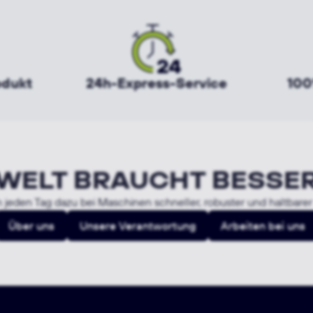
odukt
24h-Express-Service
100
 WELT BRAUCHT BESSE
 jeden Tag dazu bei Maschinen schneller, robuster und haltbare
Über uns
Unsere Verantwortung
Arbeiten bei uns