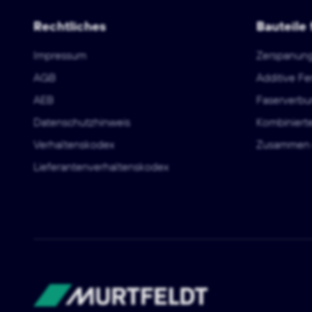
Rechtliches
Bauteile 
Impressum
Zerspanun
AGB
Additive Fe
AEB
Faserverbu
Datenschutzhinweis
Kombiniert
Verhaltenskodex
Zusammen 
Lieferantenverhaltenskodex
Murtfeldt