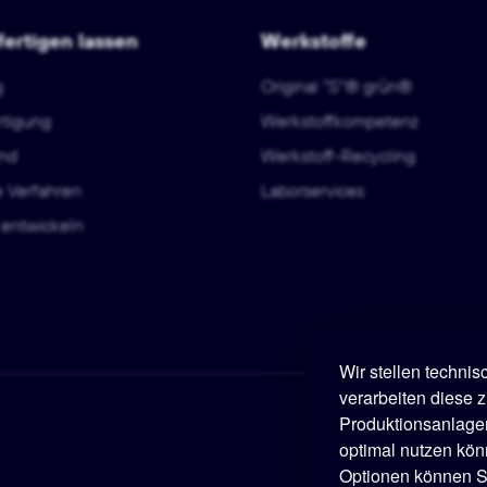
fertigen lassen
Werkstoffe
g
Original "S"® grün®
rtigung
Werkstoffkompetenz
nd
Werkstoff-Recycling
e Verfahren
Laborservices
entwickeln
Wir stellen techni
verarbeiten diese z
Produktionsanlage
optimal nutzen kön
Optionen können Si