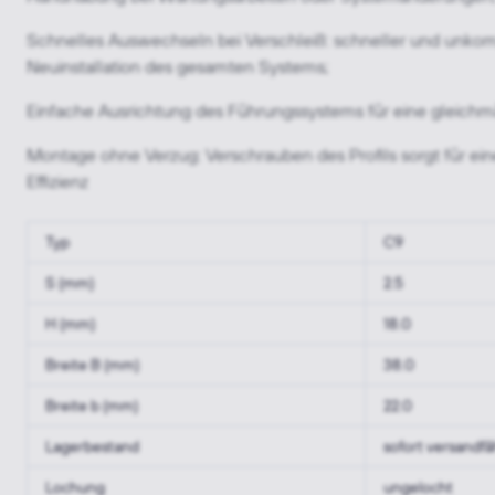
Schnelles Auswechseln bei Verschleiß: schneller und unkomp
Neuinstallation des gesamten Systems;
Einfache Ausrichtung des Führungssystems für eine gleichm
Montage ohne Verzug: Verschrauben des Profils sorgt für e
Effizienz
Typ
C9
S (mm)
2.5
H (mm)
18.0
Breite B (mm)
38.0
Breite b (mm)
22.0
Lagerbestand
sofort versandfä
Lochung
ungelocht