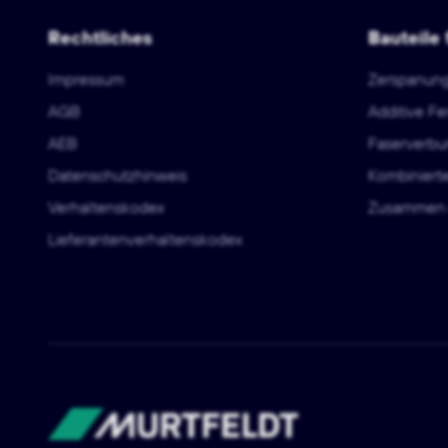
Rechtliches
Bauteile 
Impressum
Zerspanun
AGB
Additive Fe
AEB
Faserverbu
Datenschutzhinweis
Kombiniert
Verhaltenskodex
Zusammen 
Lieferantenverhaltenskodex
Murtfeldt