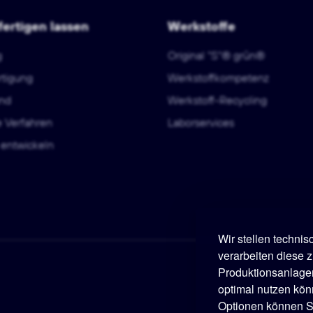
fertigen lassen
Werkstoffe
g
Original "S"® grün®
rtigung
Werkstoffkompetenz
nd
Werkstoff-Recycling
e Verfahren
Laborservices
entwickeln
Wir stellen techni
verarbeiten diese z
Produktionsanlage
optimal nutzen kön
Optionen können Si