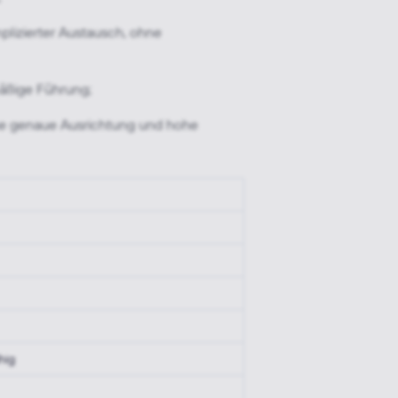
lizierter Austausch, ohne
äßige Führung;
ine genaue Ausrichtung und hohe
hig