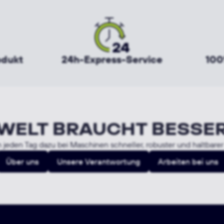
odukt
24h-Express-Service
100
 WELT BRAUCHT BESSE
 jeden Tag dazu bei Maschinen schneller, robuster und haltbare
Über uns
Unsere Verantwortung
Arbeiten bei uns