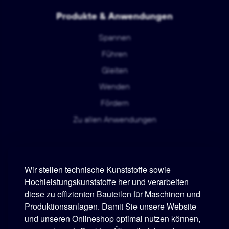
Produkte & Anwendungen
Spannen
Führen
Gleiten
Wenden
Fördern
Zu allen Anwendungen
Wir stellen technische Kunststoffe sowie
Hochleistungskunststoffe her und verarbeiten
diese zu effizienten Bauteilen für Maschinen und
Murtfeldt
Produktionsanlagen. Damit Sie unsere Website
und unseren Onlineshop optimal nutzen können,
Telefon:
+49 231 2 06 09-0