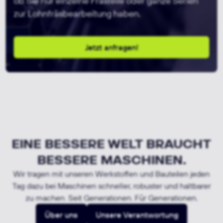
ob Sie nur einzelne Frästeile oder ganze Serien
zur Lohnfräsbearbeitung haben.
Jetzt anfragen!
EINE BESSERE WELT BRAUCHT
BESSERE MASCHINEN.
Wir tragen mit unseren Werkstoffen und Bauteilen jeden
Tag dazu bei Maschinen schneller, robuster und haltbarer
zu machen. Seit Generationen. Für Generationen.
Über uns
Unsere Verantwortung