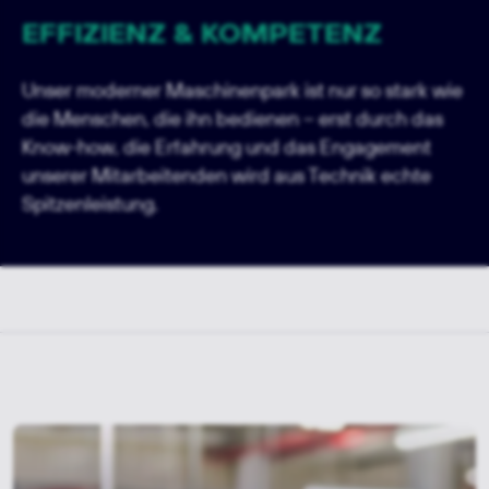
EFFIZIENZ & KOMPETENZ
Unser moderner Maschinenpark ist nur so stark wie
die Menschen, die ihn bedienen – erst durch das
Know-how, die Erfahrung und das Engagement
unserer Mitarbeitenden wird aus Technik echte
Spitzenleistung.