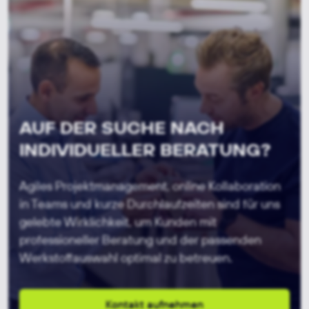
AUF DER SUCHE NACH
INDIVIDUELLER BERATUNG?
Agiles Projektmanagement, online Kollaboration
in Teams und kurze Durchlaufzeiten sind für uns
gelebte Wirklichkeit,
um Kunden mit
professioneller Beratung und der passenden
Werkstoffauswahl optimal zu betreuen.
Kontakt aufnehmen