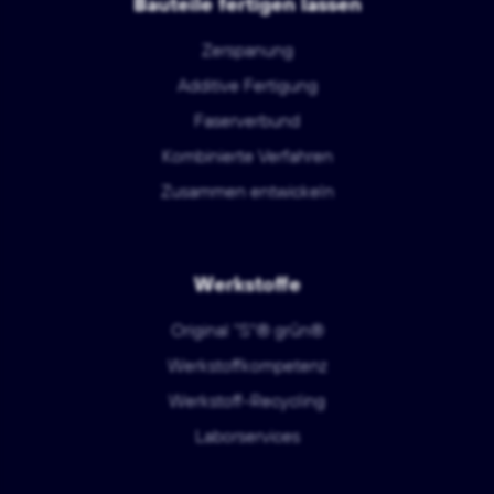
Bauteile fertigen lassen
Zerspanung
Additive Fertigung
Faserverbund
Kombinierte Verfahren
Zusammen entwickeln
Werkstoffe
Original "S"® grün®
Werkstoffkompetenz
Werkstoff-Recycling
Laborservices