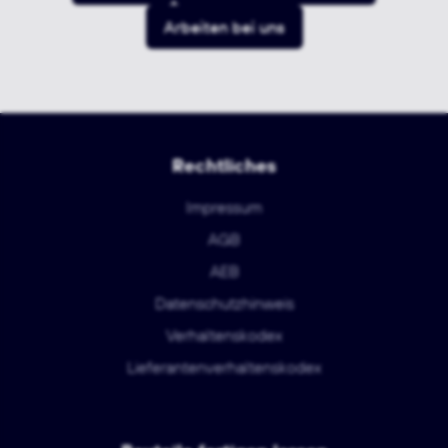
Arbeiten bei uns
Rechtliches
Impressum
AGB
AEB
Datenschutzhinweis
Verhaltenskodex
Lieferantenverhaltenskodex