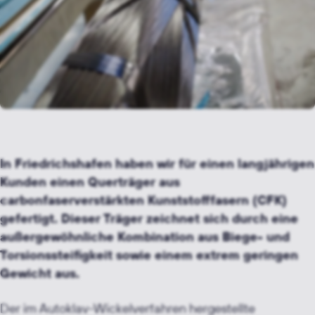
In Friedrichshafen haben wir für einen langjährigen
Kunden einen Querträger aus
carbonfaserverstärkten Kunststofffasern (CFK)
gefertigt. Dieser Träger zeichnet sich durch eine
außergewöhnliche Kombination aus Biege- und
Torsionssteifigkeit sowie einem extrem geringen
Gewicht aus.
Der im Autoklav-Wickelverfahren hergestellte