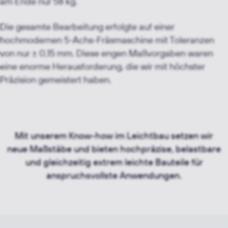
am Ende nur 58 kg.
Die gesamte Bearbeitung erfolgte auf einer
hochmodernen 5-Achs-Fräsmaschine mit Toleranzen
von nur ± 0,15 mm. Diese engen Maßvorgaben waren
eine enorme Herausforderung, die wir mit höchster
Präzision gemeistert haben.
Mit unserem Know-how im Leichtbau setzen wir
neue Maßstäbe und bieten hochpräzise, belastbare
und gleichzeitig extrem leichte Bauteile für
anspruchsvollste Anwendungen.