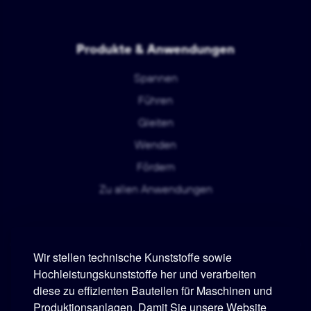
Produkte & Anwendungen
Spannen
Führen
Gleiten
Wenden
Fördern
Zu allen Anwendungen
Wir stellen technische Kunststoffe sowie
Hochleistungskunststoffe her und verarbeiten
diese zu effizienten Bauteilen für Maschinen und
Murtfeldt
Produktionsanlagen. Damit Sie unsere Website