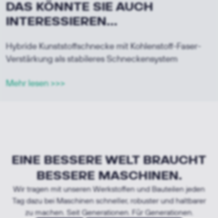
DAS KÖNNTE SIE AUCH
INTERESSIEREN...
Hybride Kunststoffschnecke mit Kohlenstoff-Faser-
Verstärkung als stabileres Schneckensystem
Mehr lesen >>>
EINE BESSERE WELT BRAUCHT
BESSERE MASCHINEN.
Wir tragen mit unseren Werkstoffen und Bauteilen jeden
Tag dazu bei Maschinen schneller, robuster und haltbarer
zu machen. Seit Generationen. Für Generationen.