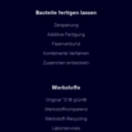
Bauteile fertigen lassen
Zerspanung
Additive Fertigung
Faserverbund
Kombinierte Verfahren
Zusammen entwickeln
Werkstoffe
Original "S"® grün®
Werkstoffkompetenz
Werkstoff-Recycling
Laborservices