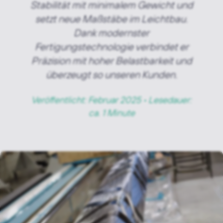
Stabilität mit minimalem Gewicht und
setzt neue Maßstäbe im Leichtbau.
Dank modernster
Fertigungstechnologie verbindet er
Präzision mit hoher Belastbarkeit und
überzeugt so unseren Kunden.
Veröffentlicht: Februar 2025 • Lesedauer:
ca. 1 Minute