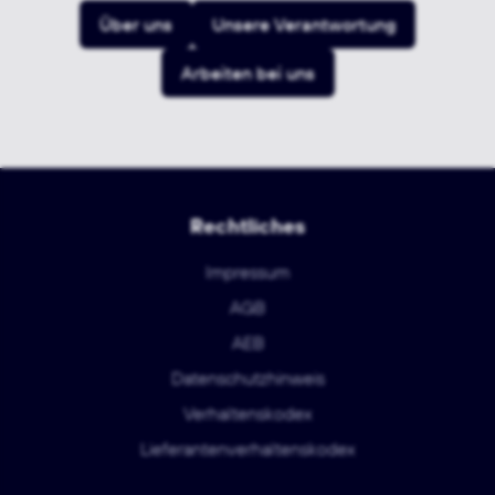
Über uns
Unsere Verantwortung
Arbeiten bei uns
Rechtliches
Impressum
AGB
AEB
Datenschutzhinweis
Verhaltenskodex
Lieferantenverhaltenskodex