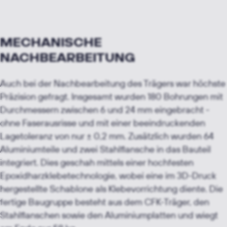
MECHANISCHE
NACHBEARBEITUNG
Auch bei der Nachbearbeitung des Trägers war höchste
Präzision gefragt. Insgesamt wurden 180 Bohrungen mit
Durchmessern zwischen 6 und 24 mm eingebracht -
ohne Faserausrisse und mit einer beeindruckenden
Lagetoleranz von nur ± 0,2 mm. Zusätzlich wurden 64
Aluminiumteile und zwei Stahlflansche in das Bauteil
integriert. Dies geschah mittels einer hochfesten
Epoxidharzklebetechnologie, wobei eine im 3D-Druck
hergestellte Schablone als Klebevorrichtung diente. Die
fertige Baugruppe besteht aus dem CFK-Träger, den
Stahlflanschen sowie den Aluminiumplatten und wiegt