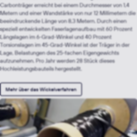
Carbonträger erreicht bei einem Durchmesser von 1,4
Metern und einer Wandstärke von nur 12 Millimetern die
beeindruckende Länge von 8,3 Metern. Durch einen
speziell entwickelten Faserlagenaufbau mit 60 Prozent
Längslagen im 6-Grad-Winkel und 40 Prozent
Torsionslagen im 45-Grad-Winkel ist der Träger in der
Lage, Belastungen des 25-fachen Eigengewichts
aufzunehmen. Pro Jahr werden 28 Stück dieses
Hochleistungsbauteils hergestellt.
Mehr über das Wickelverfahren